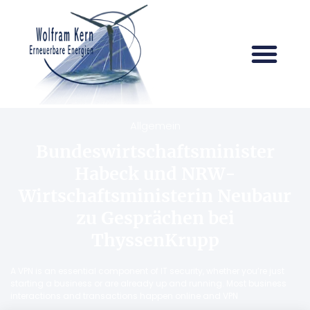
Allgemein
Bundeswirtschaftsminister
Habeck und NRW-
Wirtschaftsministerin Neubaur
zu Gesprächen bei
ThyssenKrupp
A VPN is an essential component of IT security, whether you’re just
starting a business or are already up and running. Most business
interactions and transactions happen online and VPN