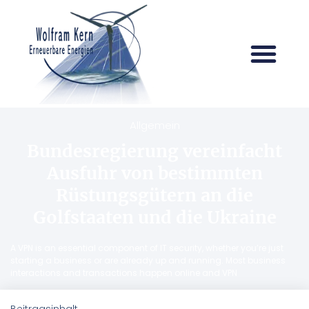
Allgemein
Bundesregierung vereinfacht
Ausfuhr von bestimmten
Rüstungsgütern an die
Golfstaaten und die Ukraine
A VPN is an essential component of IT security, whether you’re just
starting a business or are already up and running. Most business
interactions and transactions happen online and VPN
Beitragsinhalt