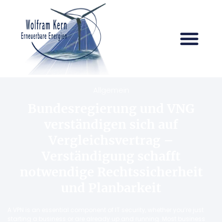
Allgemein
Bundesregierung und VNG
verständigen sich auf
Vergleichsvertrag –
Verständigung schafft
notwendige Rechtssicherheit
und Planbarkeit
A VPN is an essential component of IT security, whether you’re just
starting a business or are already up and running. Most business