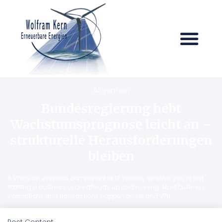
Allgemein
Bundesregierung hebt
Wachstumsprognose leicht an –
strukturelle Herausforderungen
bleiben
A VPN is an essential component of IT security, whether you’re just
starting a business or are already up and running. Most business
interactions and transactions happen online and VPN
Post Content