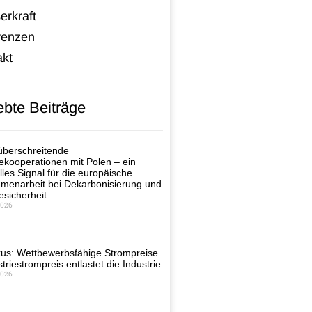
erkraft
renzen
akt
ebte Beiträge
berschreitende
ekooperationen mit Polen – ein
lles Signal für die europäische
enarbeit bei Dekarbonisierung und
esicherheit
2026
us: Wettbewerbsfähige Strompreise
triestrompreis entlastet die Industrie
2026