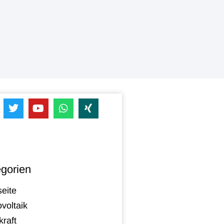
gorien
seite
voltaik
raft