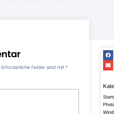
ng a business or are already up and running. Most
ntar
Erforderliche Felder sind mit
*
Kate
Start
Photo
Windk