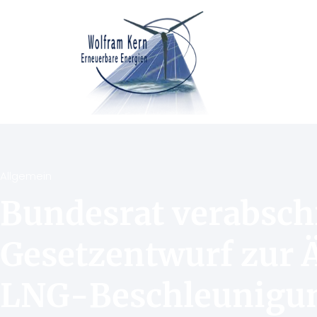
Allgemein
Bundesrat verabsch
Gesetzentwurf zur 
LNG-Beschleunigun