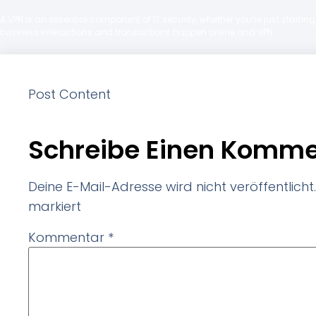
A VPN is an essential component of IT security, whether you’re just starti
business interactions and transactions happen online and VPN
Post Content
Schreibe Einen Komme
Deine E-Mail-Adresse wird nicht veröffentlicht.
markiert
Kommentar
*