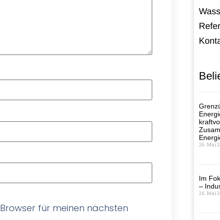
Wass
Refe
Kont
Beli
Grenzü
Energi
kraftvo
Zusamm
Energi
26. Mai 
Im Fok
– Indus
26. Mai 
 Browser für meinen nächsten