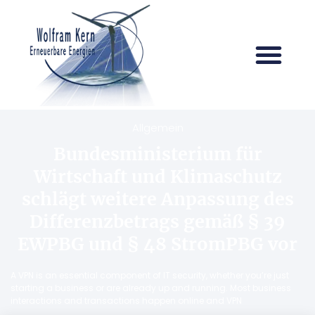
Allgemein
Bundesministerium für
Wirtschaft und Klimaschutz
schlägt weitere Anpassung des
Differenzbetrags gemäß § 39
EWPBG und § 48 StromPBG vor
A VPN is an essential component of IT security, whether you’re just
starting a business or are already up and running. Most business
interactions and transactions happen online and VPN