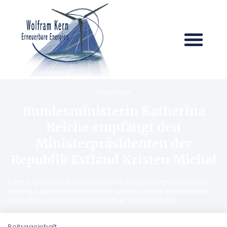
Allgemein
Bundesministerin Katherina
Reiche empfängt den
Ministerpräsidenten der
Republik Estland Kristen Michal
A VPN is an essential component of IT security, whether you’re just
starting a business or are already up and running. Most business
interactions and transactions happen online and VPN
Beitragsinhalt