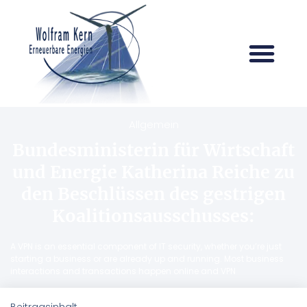
Allgemein
Bundesministerin für Wirtschaft
und Energie Katherina Reiche zu
den Beschlüssen des gestrigen
Koalitionsausschusses:
A VPN is an essential component of IT security, whether you’re just
starting a business or are already up and running. Most business
interactions and transactions happen online and VPN
Beitragsinhalt