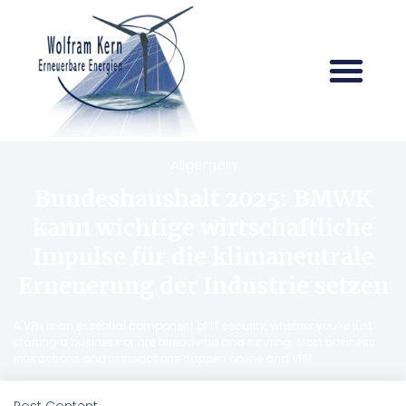
Allgemein
Bundeshaushalt 2025: BMWK
kann wichtige wirtschaftliche
Impulse für die klimaneutrale
Erneuerung der Industrie setzen
A VPN is an essential component of IT security, whether you’re just
starting a business or are already up and running. Most business
interactions and transactions happen online and VPN
Post Content