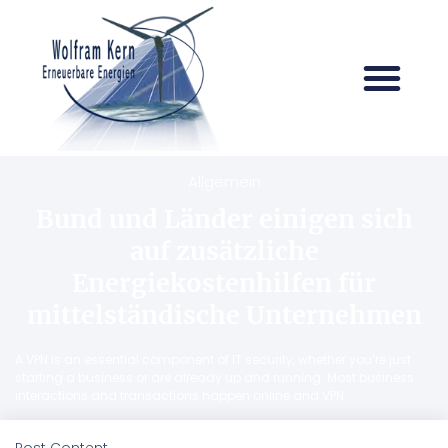
Allgemein
Bund und Länder einigen sich
auf zusätzliche
Energiekostenhilfen für
mittelständische Unternehmen
A VPN is an essential component of IT security, whether you’re just
starting a business or are already up and running. Most business
interactions and transactions happen online and VPN
Post Content