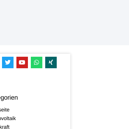
gorien
seite
voltaik
raft