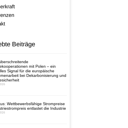
erkraft
renzen
akt
ebte Beiträge
berschreitende
ekooperationen mit Polen – ein
lles Signal für die europäische
enarbeit bei Dekarbonisierung und
esicherheit
2026
us: Wettbewerbsfähige Strompreise
triestrompreis entlastet die Industrie
2026