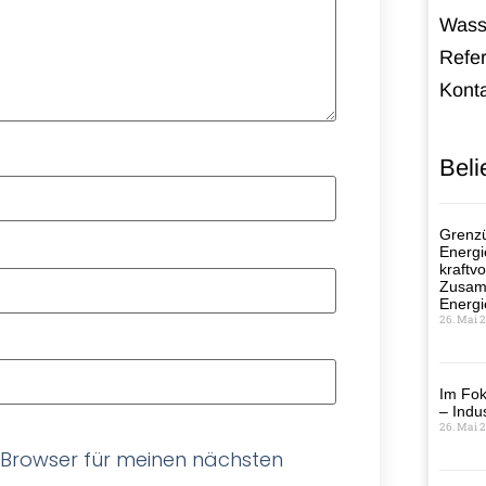
Wass
Refe
Kont
Beli
Grenzü
Energi
kraftvo
Zusamm
Energi
26. Mai 
Im Fok
– Indus
26. Mai 
 Browser für meinen nächsten