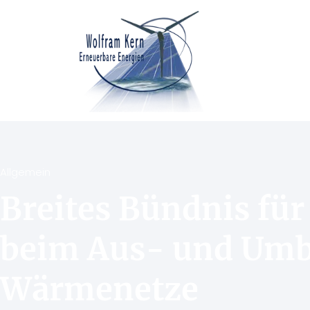
Allgemein
Breites Bündnis fu
beim Aus- und Umb
Wärmenetze