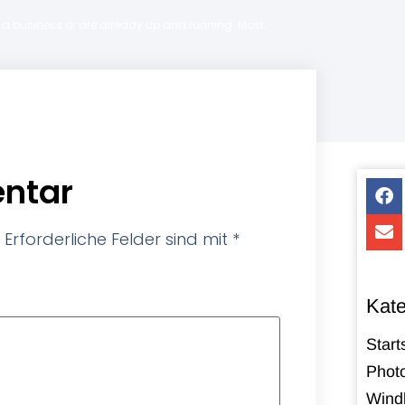
ng a business or are already up and running. Most
ntar
Erforderliche Felder sind mit
*
Kate
Start
Photo
Windk