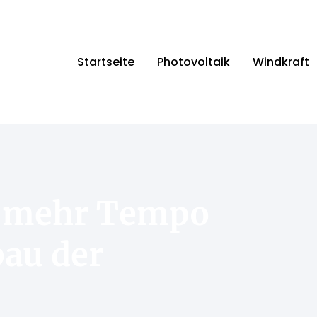
Startseite
Photovoltaik
Windkraft
̈r mehr Tempo
au der