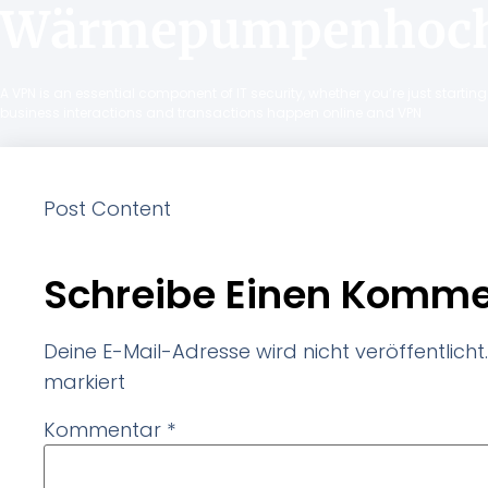
Wärmepumpenhoch
A VPN is an essential component of IT security, whether you’re just starti
business interactions and transactions happen online and VPN
Post Content
Schreibe Einen Komme
Deine E-Mail-Adresse wird nicht veröffentlicht.
markiert
Kommentar
*