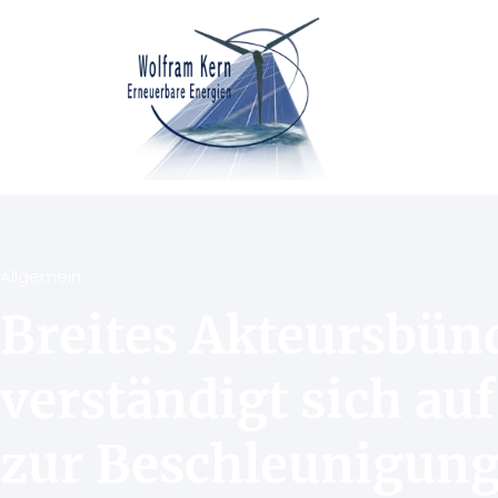
Allgemein
Breites Akteursbün
verständigt sich au
zur Beschleunigung