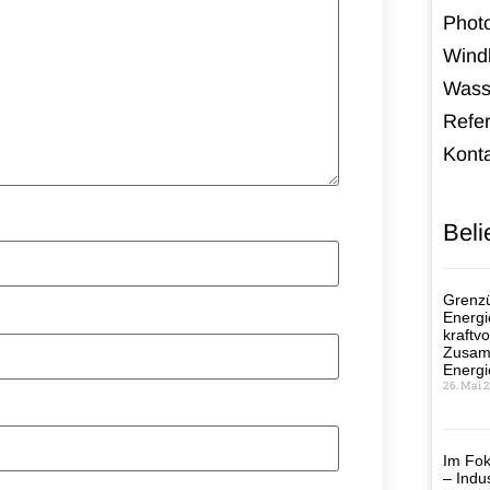
Photo
Windk
Wass
Refe
Kont
Beli
Grenzü
Energi
kraftvo
Zusamm
Energi
26. Mai 
Im Fok
– Indus