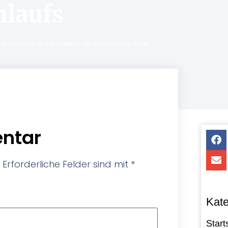
laufs
ng a business or are already up and running. Most
ntar
Erforderliche Felder sind mit
*
Kate
Start