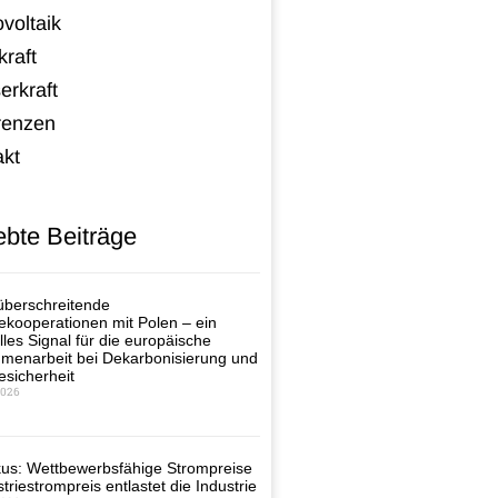
voltaik
raft
erkraft
renzen
akt
ebte Beiträge
berschreitende
ekooperationen mit Polen – ein
lles Signal für die europäische
enarbeit bei Dekarbonisierung und
esicherheit
2026
us: Wettbewerbsfähige Strompreise
triestrompreis entlastet die Industrie