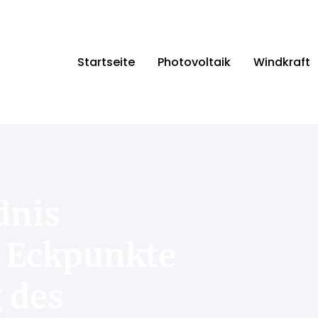
Startseite
Photovoltaik
Windkraft
dnis
f Eckpunkte
 des