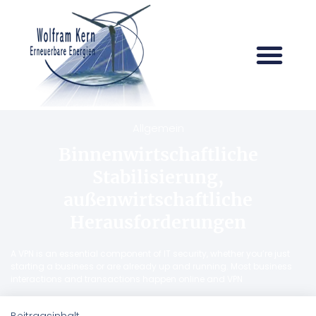
Allgemein
Binnenwirtschaftliche
Stabilisierung,
außenwirtschaftliche
Herausforderungen
A VPN is an essential component of IT security, whether you’re just
starting a business or are already up and running. Most business
interactions and transactions happen online and VPN
Beitragsinhalt