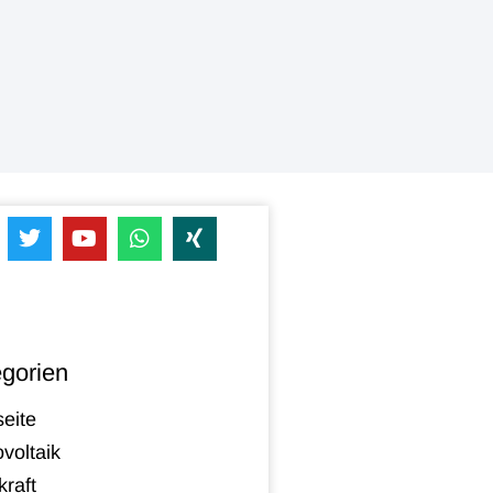
gorien
seite
voltaik
raft