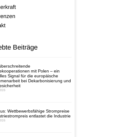
erkraft
renzen
akt
ebte Beiträge
berschreitende
ekooperationen mit Polen – ein
lles Signal für die europäische
enarbeit bei Dekarbonisierung und
esicherheit
2026
us: Wettbewerbsfähige Strompreise
triestrompreis entlastet die Industrie
2026