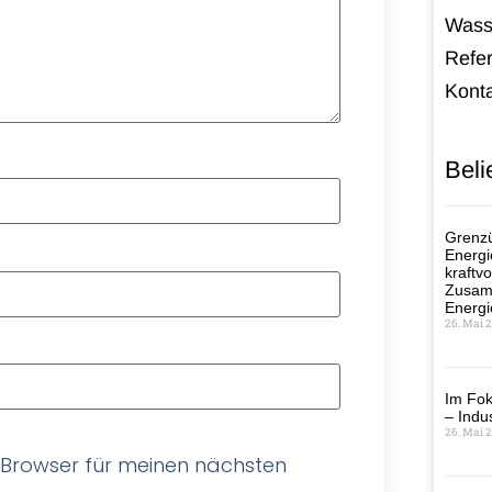
Wass
Refe
Kont
Beli
Grenzü
Energi
kraftvo
Zusamm
Energi
26. Mai 
Im Fok
– Indus
26. Mai 
 Browser für meinen nächsten