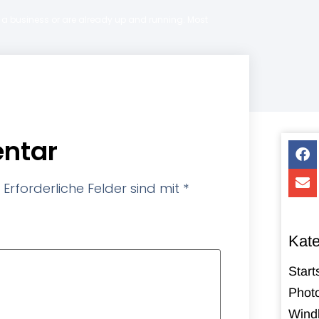
ng a business or are already up and running. Most
ntar
Erforderliche Felder sind mit
*
Kate
Start
Photo
Windk