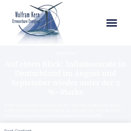
Allgemein
Auf einen Blick: Inflationsrate in
Deutschland im August und
September wieder unter der 2
%-Marke
A VPN is an essential component of IT security, whether you’re just
starting a business or are already up and running. Most business
interactions and transactions happen online and VPN
Post Content