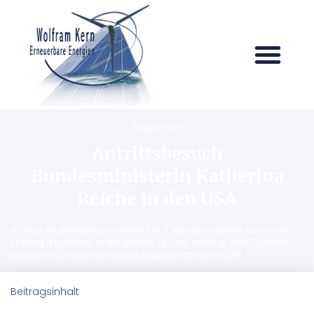
Allgemein
Antrittsbesuch
Bundesministerin Katherina
Reiche in den USA
A VPN is an essential component of IT security, whether you’re just
starting a business or are already up and running. Most business
interactions and transactions happen online and VPN
Beitragsinhalt