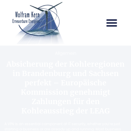
Allgemein
Absicherung der Kohleregionen
in Brandenburg und Sachsen
perfekt – Europäische
Kommission genehmigt
Zahlungen für den
Kohleausstieg der LEAG
A VPN is an essential component of IT security, whether you’re just
starting a business or are already up and running. Most business