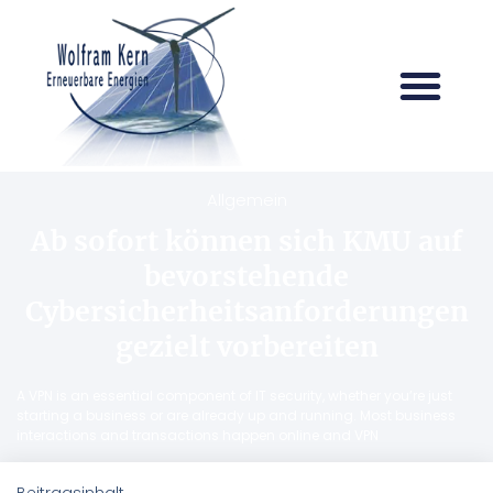
Allgemein
Ab sofort können sich KMU auf
bevorstehende
Cybersicherheitsanforderungen
gezielt vorbereiten
A VPN is an essential component of IT security, whether you’re just
starting a business or are already up and running. Most business
interactions and transactions happen online and VPN
Beitragsinhalt