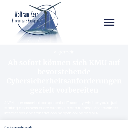
Allgemein
Ab sofort können sich KMU auf
bevorstehende
Cybersicherheitsanforderungen
gezielt vorbereiten
A VPN is an essential component of IT security, whether you’re just
starting a business or are already up and running. Most business
interactions and transactions happen online and VPN
Beitragsinhalt