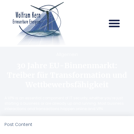
Allgemein
30 Jahre EU-Binnenmarkt:
Treiber für Transformation und
Wettbewerbsfähigkeit
A VPN is an essential component of IT security, whether you’re just
starting a business or are already up and running. Most business
interactions and transactions happen online and VPN
Post Content