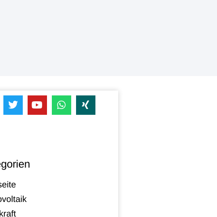
gorien
seite
voltaik
raft