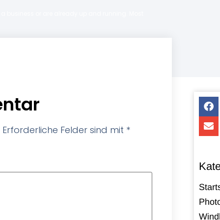
ng a business or are already up and running. Most
ntar
Erforderliche Felder sind mit
*
Kate
Start
Photo
Windk