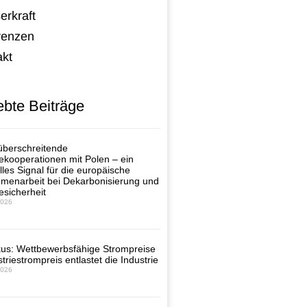
erkraft
renzen
akt
ebte Beiträge
berschreitende
ekooperationen mit Polen – ein
lles Signal für die europäische
enarbeit bei Dekarbonisierung und
esicherheit
2026
us: Wettbewerbsfähige Strompreise
triestrompreis entlastet die Industrie
2026