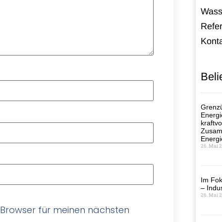
Wass
Refe
Kont
Beli
Grenzü
Energi
kraftvo
Zusamm
Energi
26. Mai 
Im Fok
– Indus
26. Mai 
 Browser für meinen nächsten