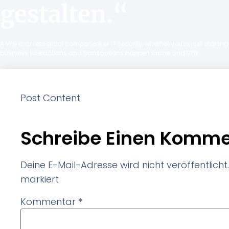
gestalten.“
A VPN is an essential component of IT security, whether you’re just starti
business interactions and transactions happen online and VPN
Post Content
Schreibe Einen Komme
Deine E-Mail-Adresse wird nicht veröffentlicht.
markiert
Kommentar
*