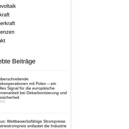
voltaik
raft
erkraft
renzen
akt
ebte Beiträge
berschreitende
ekooperationen mit Polen – ein
lles Signal für die europäische
enarbeit bei Dekarbonisierung und
esicherheit
2026
us: Wettbewerbsfähige Strompreise
triestrompreis entlastet die Industrie