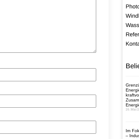
Photo
Windk
Wass
Refe
Kont
Beli
Grenzü
Energi
kraftvo
Zusamm
Energi
26. Mai 
Im Fok
– Indus