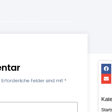
ng a business or are already up and running. Most
ntar
Erforderliche Felder sind mit
*
Kate
Start