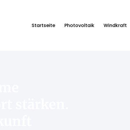
Startseite
Photovoltaik
Windkraft
ime
rt stärken.
kunft