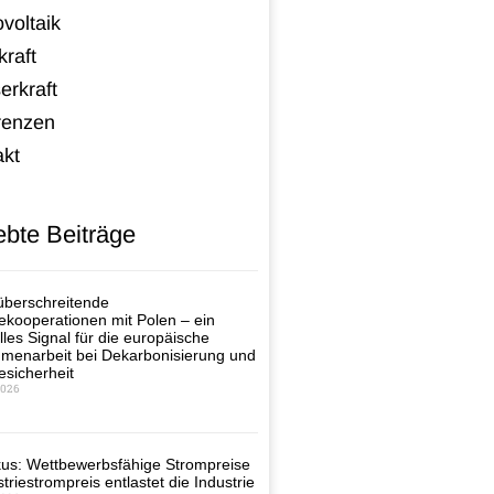
voltaik
raft
erkraft
renzen
akt
ebte Beiträge
berschreitende
ekooperationen mit Polen – ein
lles Signal für die europäische
enarbeit bei Dekarbonisierung und
esicherheit
2026
us: Wettbewerbsfähige Strompreise
triestrompreis entlastet die Industrie