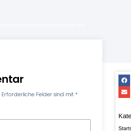
ng a business or are already up and running. Most
ntar
Erforderliche Felder sind mit
*
Kate
Start