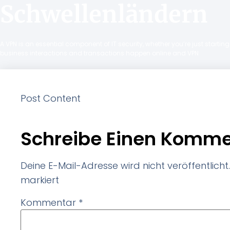
Schwellenländern
A VPN is an essential component of IT security, whether you’re just starti
business interactions and transactions happen online and VPN
Post Content
Schreibe Einen Komme
Deine E-Mail-Adresse wird nicht veröffentlicht.
markiert
Kommentar
*