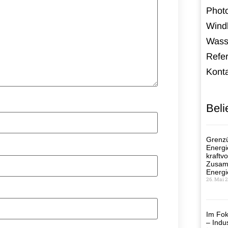
Photo
Windk
Wass
Refe
Kont
Beli
Grenzü
Energi
kraftvo
Zusamm
Energi
26. Mai 
Im Fok
– Indus